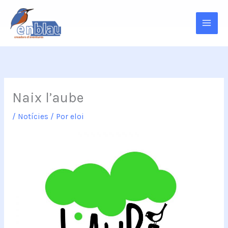
Ir
al
contenido
Naix l’aube
/
Notícies
/ Por
eloi