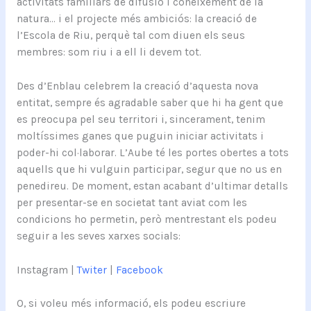
activitats familiars de difusió i coneixement de la
natura… i el projecte més ambiciós: la creació de
l’Escola de Riu, perquè tal com diuen els seus
membres: som riu i a ell li devem tot.
Des d’Enblau celebrem la creació d’aquesta nova
entitat, sempre és agradable saber que hi ha gent que
es preocupa pel seu territori i, sincerament, tenim
moltíssimes ganes que puguin iniciar activitats i
poder-hi col·laborar. L’Aube té les portes obertes a tots
aquells que hi vulguin participar, segur que no us en
penedireu. De moment, estan acabant d’ultimar detalls
per presentar-se en societat tant aviat com les
condicions ho permetin, però mentrestant els podeu
seguir a les seves xarxes socials:
Instagram |
Twiter
|
Facebook
O, si voleu més informació, els podeu escriure